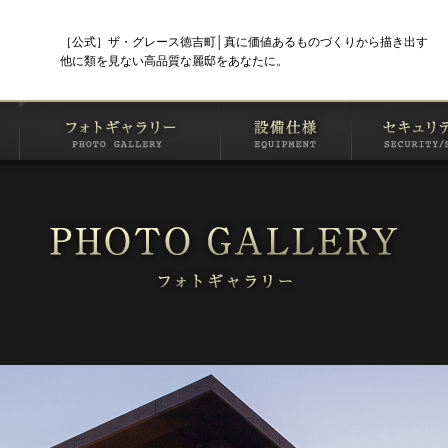
［公式］ザ・グレース徳吉町│真に価値あるものづくりから描き出す
他に類を見ない高品質な麗邸をあなたに。